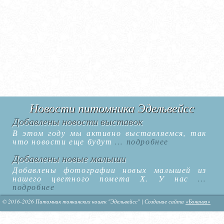
Новости питомника Эдельвейсс
Добавлены новости выставок
В этом году мы активно выставляемся, так
что новости еще будут
... подробнее
Добавлены новые малыши
Добавлены фотографии новых малышей из
нашего цветного помета Х. У нас
...
подробнее
© 2016-2026 Питомник тонкинских кошек "Эдельвейсс" | Создание сайта
«Бонанза»