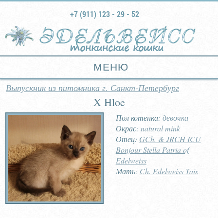
+7 (911) 123 - 29 - 52
тонкинские кошки
МЕНЮ
Выпускник из питомника г. Санкт-Петербург
X Hloe
Пол котенка:
девочка
Окрас:
natural mink
Отец:
GCh. & JRCH ICU
Bonjour Stella Patria of
Edelweiss
Мать:
Ch. Edelweiss Tais