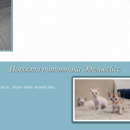
Новости питомника Эдельвейсс
емся, так что новости