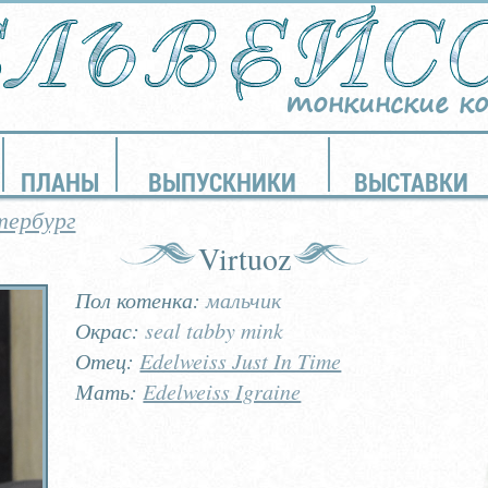
тонкинские к
ПЛАНЫ
ВЫПУСКНИКИ
ВЫСТАВКИ
тербург
Virtuoz
Пол котенка:
мальчик
Окрас:
seal tabby mink
Отец:
Edelweiss Just In Time
Мать:
Edelweiss Igraine