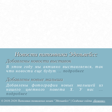
Новости питомника Эдельвейсс
Добавлены новости выставок
В этом году мы активно выставляемся, так
что новости еще будут
... подробнее
Добавлены новые малыши
Добавлены фотографии новых малышей из
нашего цветного помета Х. У нас
...
подробнее
© 2016-2026 Питомник тонкинских кошек "Эдельвейсс" | Создание сайта
«Бонанза»