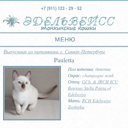
+7 (911) 123 - 29 - 52
тонкинские кошки
МЕНЮ
Выпускник из питомника г. Санкт-Петербург
Pauletta
Пол котенка:
девочка
Окрас:
champagne mink
Отец:
GCh. & JRCH ICU
Bonjour Stella Patria of
Edelweiss
Мать:
RCH Edelweiss
Zephirka