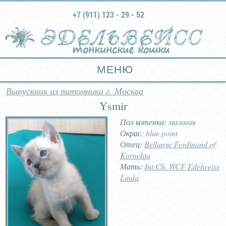
+7 (911) 123 - 29 - 52
тонкинские кошки
МЕНЮ
Выпускник из питомника г. Москва
Ysmir
Пол котенка:
мальчик
Окрас:
blue point
Отец:
Bellange Ferdinand of
Kornelita
Мать:
Int.Ch. WCF Edelweiss
Linda