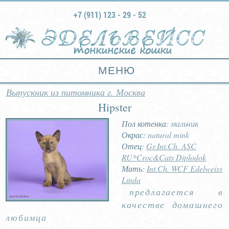
+7 (911) 123 - 29 - 52
тонкинские кошки
МЕНЮ
Выпускник из питомника г. Москва
Hipster
Пол котенка:
мальчик
Окрас:
natural mink
Отец:
Gr.Int.Ch. ASC
RU*Croc&Cats Diplodok
Мать:
Int.Ch. WCF Edelweiss
Linda
предлагается в
качестве домашнего
любимца