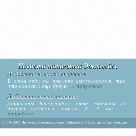
Новости питомника Эдельвейсс
Добавлены новости выставок
В этом году мы активно выставляемся, так
что новости еще будут
... подробнее
Добавлены новые малыши
Добавлены фотографии новых малышей из
нашего цветного помета Х. У нас
...
подробнее
© 2016-2026 Питомник тонкинских кошек "Эдельвейсс" | Создание сайта
«Бонанза»