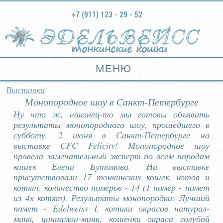
+7 (911) 123 - 29 - 52
тонкинские кошки
МЕНЮ
Выставки
Монопородное шоу в Санкт-Петербурге
Ну что ж, наконец-то мы готовы объявить
результаты монопородного шоу, прошедшего в
субботу, 2 июня в Санкт-Петербурге на
выставке CFC Felicity! Монопородное шоу
провела замечательный эксперт по всем породам
кошек Елена Бутомова. На выставке
присутствовали 17 тонкинских кошек, котов и
котят, количество номеров - 14 (1 номер - помет
из 4х котят). Результаты монопородки: Лучший
помет - Edelweiss I, котики окрасов натурал-
минк, циннамон-минк, кошечки окраса голубой