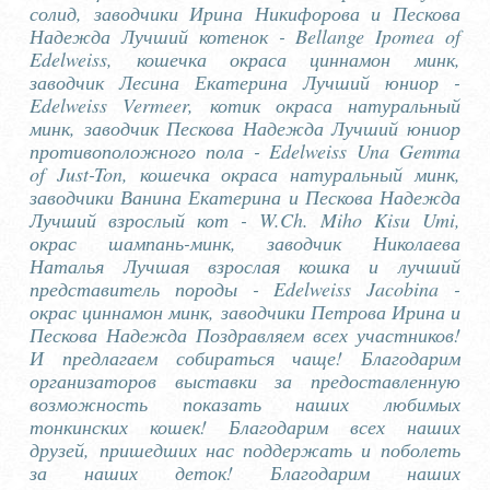
солид, заводчики Ирина Никифорова и Пескова
Надежда Лучший котенок - Bellange Ipomea of
Edelweiss, кошечка окраса циннамон минк,
заводчик Лесина Екатерина Лучший юниор -
Edelweiss Vermeer, котик окраса натуральный
минк, заводчик Пескова Надежда Лучший юниор
противоположного пола - Edelweiss Una Gemma
of Just-Ton, кошечка окраса натуральный минк,
заводчики Ванина Екатерина и Пескова Надежда
Лучший взрослый кот - W.Ch. Miho Kisu Umi,
окрас шампань-минк, заводчик Николаева
Наталья Лучшая взрослая кошка и лучший
представитель породы - Edelweiss Jacobina -
окрас циннамон минк, заводчики Петрова Ирина и
Пескова Надежда Поздравляем всех участников!
И предлагаем собираться чаще! Благодарим
организаторов выставки за предоставленную
возможность показать наших любимых
тонкинских кошек! Благодарим всех наших
друзей, пришедших нас поддержать и поболеть
за наших деток! Благодарим наших