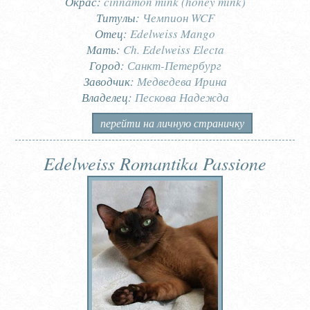
Окрас:
cinnamon mink (honey mink)
Титулы:
Чемпион WCF
Отец:
Edelweiss Mango
Мать:
Ch. Edelweiss Electa
Город:
Санкт-Петербург
Заводчик:
Медведева Ирина
Владелец:
Пескова Надежда
перейти на личную страничку
Edelweiss Romantika Passione