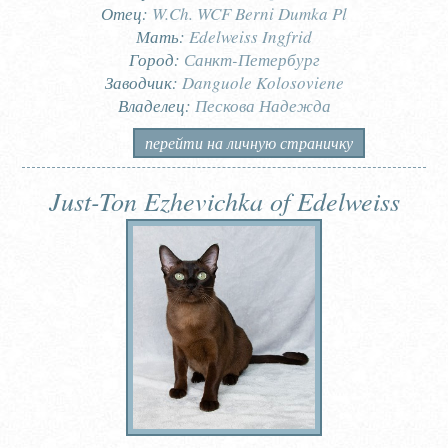
Отец:
W.Ch. WCF Berni Dumka Pl
Мать:
Edelweiss Ingfrid
Город:
Санкт-Петербург
Заводчик:
Danguole Kolosoviene
Владелец:
Пескова Надежда
перейти на личную страничку
Just-Ton Ezhevichka of Edelweiss