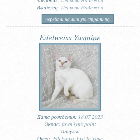
Заводчик:
Пескова Надежда
Владелец:
Пескова Надежда
перейти на личную страничку
Edelweiss Yasmine
Дата рождения:
18.07.2023
Окрас:
fawn lynx point
Титулы:
Отец:
Edelweiss Just In Time