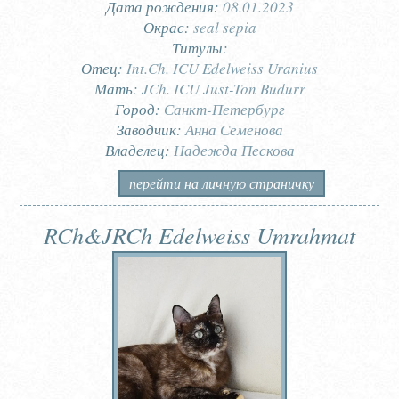
Дата рождения:
08.01.2023
Окрас:
seal sepia
Титулы:
Отец:
Int.Ch. ICU Edelweiss Uranius
Мать:
JCh. ICU Just-Ton Budurr
Город:
Санкт-Петербург
Заводчик:
Анна Семенова
Владелец:
Надежда Пескова
перейти на личную страничку
RCh&JRCh Edelweiss Umrahmat